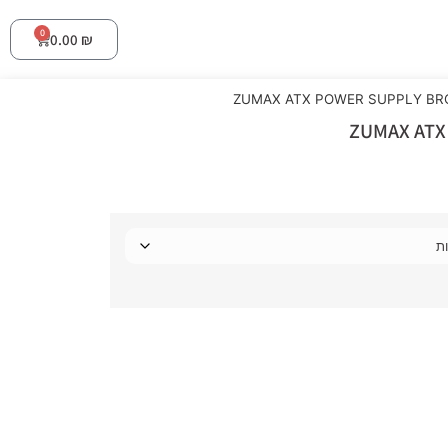
0
0.00
₪
ZUMAX ATX