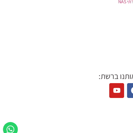
י NAS
ותנו ברשת: