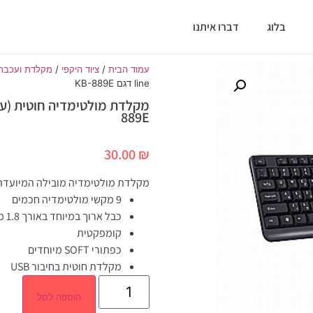
בלוג
דברו איתנו
עמוד הבית
/
ציוד היקפי
/
מקלדת ועכבר
line דגם KB-889E
889E
30.00
₪
מקלדת מולטימדיה מובילה המיועדת 
9 מקשי מולטימדיה חכמים
כבל ארוך במיוחד באורך 1.8 מטר
קומפקטית
כפתורי SOFT מיוחדים
מקלדת חוטית בחיבור USB
הוספה לסל