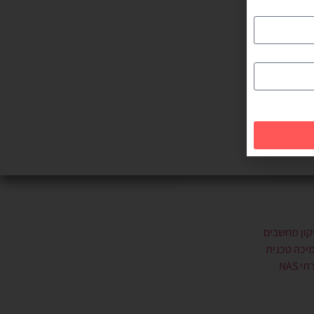
קון מחשבים
יכה טכנית
י NAS