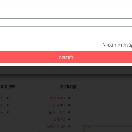
הוספה לסל
לת דיוור במייל
להרשמה
קטגוריות
שירותים
מחשבים
תי
חומרה
תמ
ציוד היקפי
שרת
גיימינג
שרתי NAS