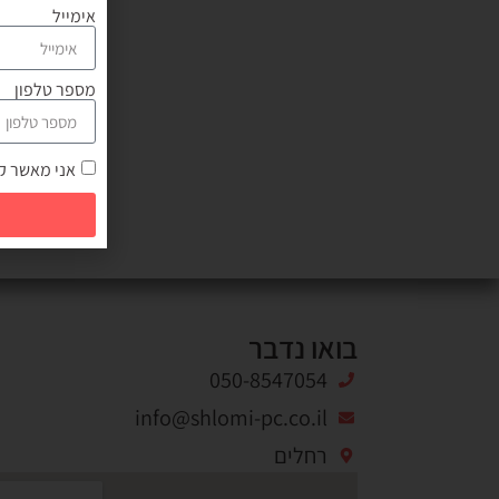
אימייל
מספר טלפון
אני מאשר קב
בואו נדבר
050-8547054
info@shlomi-pc.co.il
רחלים