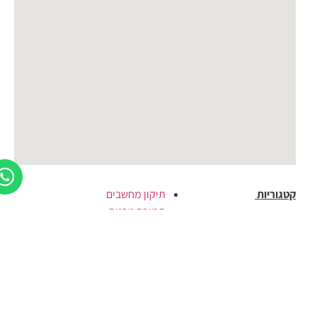
קטגוריות
תיקון מחשבים
תמיכה טכנית
מחשבים
שרתי NAS
חומרה
ציוד היקפי
גיימינג
שרתי NAS
מוצרים