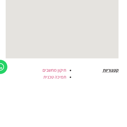
קטגוריות
תיקון מחשבים
תמיכה טכנית
מחשבים
שרתי NAS
חומרה
ציוד היקפי
גיימינג
שרתי NAS
מוצרים
דיגיטליים