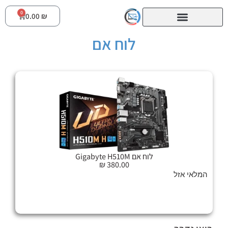
0
0.00
₪
לוח אם
לוח אם Gigabyte H510M
₪
380.00
המלאי אזל